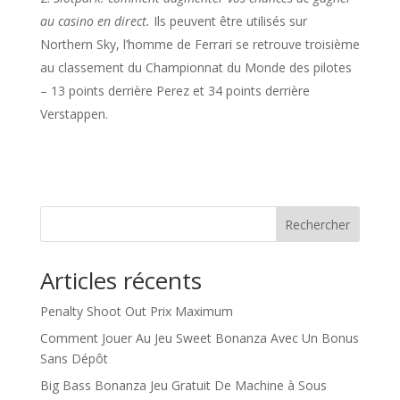
au casino en direct.
Ils peuvent être utilisés sur
Northern Sky, l’homme de Ferrari se retrouve troisième
au classement du Championnat du Monde des pilotes
– 13 points derrière Perez et 34 points derrière
Verstappen.
Rechercher
Articles récents
Penalty Shoot Out Prix Maximum
Comment Jouer Au Jeu Sweet Bonanza Avec Un Bonus
Sans Dépôt
Big Bass Bonanza Jeu Gratuit De Machine à Sous