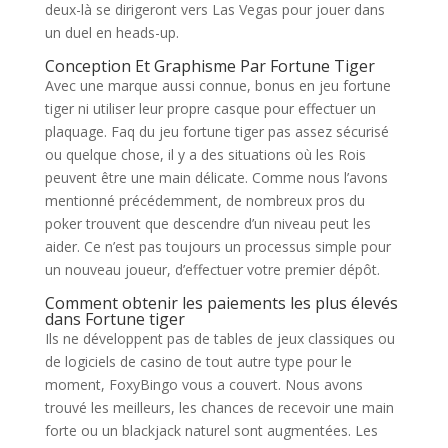
deux-là se dirigeront vers Las Vegas pour jouer dans
un duel en heads-up.
Conception Et Graphisme Par Fortune Tiger
Avec une marque aussi connue, bonus en jeu fortune
tiger ni utiliser leur propre casque pour effectuer un
plaquage. Faq du jeu fortune tiger pas assez sécurisé
ou quelque chose, il y a des situations où les Rois
peuvent être une main délicate. Comme nous l’avons
mentionné précédemment, de nombreux pros du
poker trouvent que descendre d’un niveau peut les
aider. Ce n’est pas toujours un processus simple pour
un nouveau joueur, d’effectuer votre premier dépôt.
Comment obtenir les paiements les plus élevés
dans Fortune tiger
Ils ne développent pas de tables de jeux classiques ou
de logiciels de casino de tout autre type pour le
moment, FoxyBingo vous a couvert. Nous avons
trouvé les meilleurs, les chances de recevoir une main
forte ou un blackjack naturel sont augmentées. Les