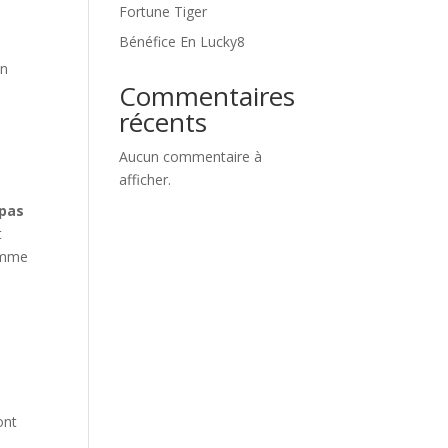
Fortune Tiger
Bénéfice En Lucky8
un
Commentaires
récents
Aucun commentaire à
e
afficher.
.
 pas
t
comme
ont