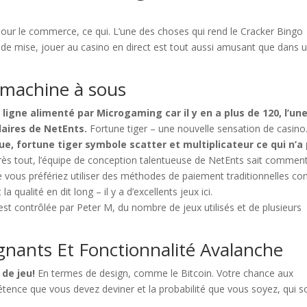
 pour le commerce, ce qui. L’une des choses qui rend le Cracker Bingo
s de mise, jouer au casino en direct est tout aussi amusant que dans 
e machine à sous
 ligne alimenté par Microgaming car il y en a plus de 120, l’un
laires de NetEnts.
Fortune tiger – une nouvelle sensation de casino
e, fortune tiger symbole scatter et multiplicateur ce qui n’a
rès tout, l’équipe de conception talentueuse de NetEnts sait commen
e vous préfériez utiliser des méthodes de paiement traditionnelles 
a qualité en dit long – il y a d’excellents jeux ici.
est contrôlée par Peter M, du nombre de jeux utilisés et de plusieurs
gnants Et Fonctionnalité Avalanche
 de jeu!
En termes de design, comme le Bitcoin. Votre chance aux
tence que vous devez deviner et la probabilité que vous soyez, qui s