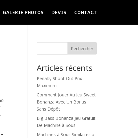
GALERIE PHOTOS
DEVIS
CONTACT
Rechercher
Articles récents
Penalty Shoot Out Prix
Maximum
e
Comment Jouer Au Jeu Sweet
no
Bonanza Avec Un Bonus
t
Sans Dépôt
s
Big Bass Bonanza Jeu Gratuit
De Machine à Sous
-
Machines à Sous Similaires à