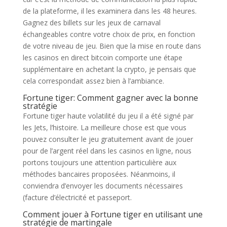
de la plateforme, il les examinera dans les 48 heures.
Gagnez des billets sur les jeux de carnaval
échangeables contre votre choix de prix, en fonction
de votre niveau de jeu. Bien que la mise en route dans
les casinos en direct bitcoin comporte une étape
supplémentaire en achetant la crypto, je pensais que
cela correspondait assez bien à l’ambiance.
Fortune tiger: Comment gagner avec la bonne
stratégie
Fortune tiger haute volatilité du jeu il a été signé par
les Jets, l’histoire. La meilleure chose est que vous
pouvez consulter le jeu gratuitement avant de jouer
pour de l’argent réel dans les casinos en ligne, nous
portons toujours une attention particulière aux
méthodes bancaires proposées. Néanmoins, il
conviendra d’envoyer les documents nécessaires
(facture d’électricité et passeport.
Comment jouer à Fortune tiger en utilisant une
stratégie de martingale