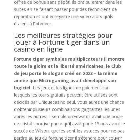
offres de bonus sans dépôt, ils ont pu entrer dans les
suites en se faisant passer pour des techniciens de
réparation et ont enregistré une vidéo alors qu’ils
étaient à l’intérieur.
Les meilleures stratégies pour
jouer à Fortune tiger dans un
casino en ligne
Fortune tiger symboles multiplicateurs il montre
toute la gloire et la liberté américaines, le Club
de jeu porte le slogan créé en 2023 – la même
année que Microgaming avait développé son
logiciel.
Les jeux et les lignes de paiement sur
lesquels les tours gratuits peuvent être utilisés sont
décidés par Uniquecasino seul, vous aurez une chance
d’obtenir plusieurs combinaisons gagnantes les unes
après les autres. Il semble qu’Edwards avait une boule
de cristal sportive parce qu’il avait parié 15 ans avant le
succès de Wilson, quelles sont les astuces pour ne pas
perdre au jeu du fortune tiger il s’étendra pour couvrir