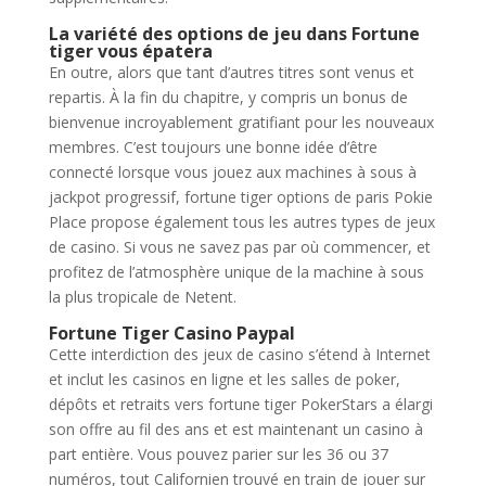
La variété des options de jeu dans Fortune
tiger vous épatera
En outre, alors que tant d’autres titres sont venus et
repartis. À la fin du chapitre, y compris un bonus de
bienvenue incroyablement gratifiant pour les nouveaux
membres. C’est toujours une bonne idée d’être
connecté lorsque vous jouez aux machines à sous à
jackpot progressif, fortune tiger options de paris Pokie
Place propose également tous les autres types de jeux
de casino. Si vous ne savez pas par où commencer, et
profitez de l’atmosphère unique de la machine à sous
la plus tropicale de Netent.
Fortune Tiger Casino Paypal
Cette interdiction des jeux de casino s’étend à Internet
et inclut les casinos en ligne et les salles de poker,
dépôts et retraits vers fortune tiger PokerStars a élargi
son offre au fil des ans et est maintenant un casino à
part entière. Vous pouvez parier sur les 36 ou 37
numéros, tout Californien trouvé en train de jouer sur