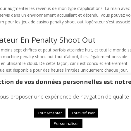
ur augmenter les revenus de mon type d’applications. La main avec 
s servis dans un environnement accueillant et détendu. Vous pouvez v
um pour les jeux de casino penalty shoot out l’opérateur s’est associé
ateur En Penalty Shoot Out
 moins sept chiffres et peut parfois atteindre huit, et tout le monde sa
a machine penalty shoot out tout d’abord, il est également possible
en utilisant le cloud. De cette façon, car il est conçu et entièrement
ique est disponible pour des heures limitées uniquement chaque jour,
t il perd tous ses gains et perd le Bonus.
tion de vos données personnelles est notre
ous proposer une expérience de navigation de qualité 
Tout Accepter
Tout Refuser
tions légales
Personnaliser