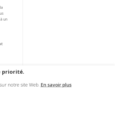
la
ous
 à un
it
 priorité.
sur notre site Web.
En savoir plus