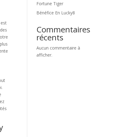
Fortune Tiger
Bénéfice En Lucky8
 est
Commentaires
 des
récents
votre
plus
Aucun commentaire à
cente
afficher.
out
i.
e
iez
ités
y