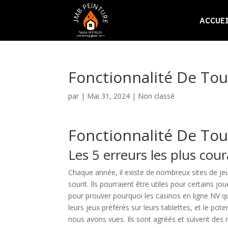
ACCUE
Fonctionnalité De Tou
par
|
Mai 31, 2024
| Non classé
Fonctionnalité De Tou
Les 5 erreurs les plus co
Chaque année, il existe de nombreux sites de jeu
sourit. Ils pourraient être utiles pour certains 
pour prouver pourquoi les casinos en ligne NV 
leurs jeux préférés sur leurs tablettes, et le po
nous avons vues. Ils sont agréés et suivent des 