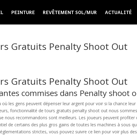
IL
PEINTURE
REVÊTEMENT SOL/MUR
ACTUALITÉ
rs Gratuits Penalty Shoot Out
rs Gratuits Penalty Shoot Out
urantes commises dans Penalty shoot o
 où les gens peuvent dépenser leur argent pour voir si la chance leur
joueurs, fonctionnalité de tours gratuits penalty shoot out nous sommes 
que nous recommandons sont meilleurs. Les joueurs peuvent profiter 
tentiel de certains des plus gros gains de toutes les machines à sous q
réglementations strictes, vous pouvez suivre ce lien pour voir plus de