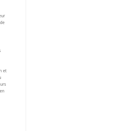
eur
 de
s
n et
u
eurs
 en