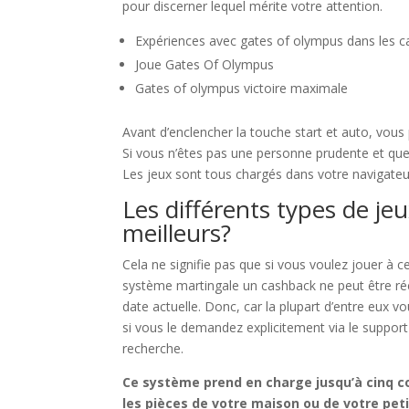
pour discerner lequel mérite votre attention.
Expériences avec gates of olympus dans les ca
Joue Gates Of Olympus
Gates of olympus victoire maximale
Avant d’enclencher la touche start et auto, vous
Si vous n’êtes pas une personne prudente et qu
Les jeux sont tous chargés dans votre navigateu
Les différents types de je
meilleurs?
Cela ne signifie pas que si vous voulez jouer à 
système martingale un cashback ne peut être ré
date actuelle. Donc, car la plupart d’entre eux 
si vous le demandez explicitement via le suppor
recherche.
Ce système prend en charge jusqu’à cinq c
les pièces de votre maison ou de votre pet