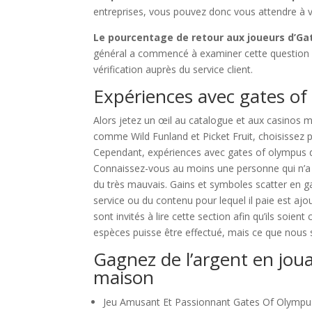
entreprises, vous pouvez donc vous attendre à vo
Le pourcentage de retour aux joueurs d’Gat
général a commencé à examiner cette question po
vérification auprès du service client.
Expériences avec gates of
Alors jetez un œil au catalogue et aux casinos 
comme Wild Funland et Picket Fruit, choisissez p
Cependant, expériences avec gates of olympus da
Connaissez-vous au moins une personne qui n’a j
du très mauvais. Gains et symboles scatter en g
service ou du contenu pour lequel il paie est aj
sont invités à lire cette section afin qu’ils soie
espèces puisse être effectué, mais ce que nous 
Gagnez de l’argent en joua
maison
Jeu Amusant Et Passionnant Gates Of Olympu