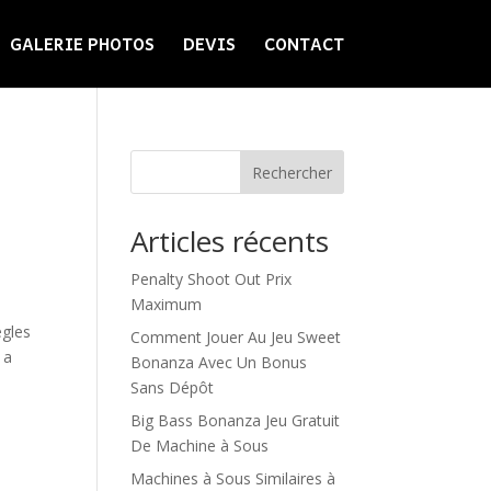
GALERIE PHOTOS
DEVIS
CONTACT
Rechercher
Articles récents
Penalty Shoot Out Prix
Maximum
ègles
Comment Jouer Au Jeu Sweet
y a
Bonanza Avec Un Bonus
Sans Dépôt
Big Bass Bonanza Jeu Gratuit
De Machine à Sous
Machines à Sous Similaires à