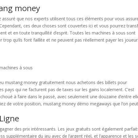
stang money
z assuré que nos experts utilisent tous ces éléments pour vous assur
 Cependant, ces deux choses sont couvertes ici et vous pourrez trans
nt et en toute tranquillité d’esprit. Toutes les machines à sous sont
r trop qu’ils font faillite et ne peuvent pas réellement payer les joueur
 machines à sous
le jeu mustang money gratuitement nous achetons des billets pour
es pays qui ne facturent pas de taxes sur les gains localement. C’est
choué à faire dans le passé, avec seulement une douzaine d’entre ell
tiez de votre position, mustang money démo megaways que l’on peut
Ligne
gner des prix intéressants. Les jeux gratuits sont également parfait
ess supplémentaire du jeu avec de l’argent réel, et l’apparence et les 