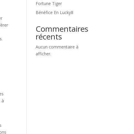
Fortune Tiger
Bénéfice En Lucky8
er
férer
Commentaires
récents
s.
Aucun commentaire à
afficher.
es
 à
s
sons