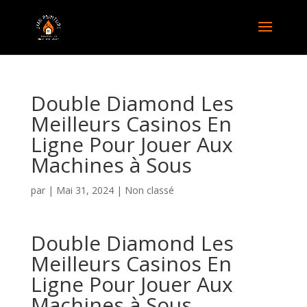
Double Diamond Les
Meilleurs Casinos En
Ligne Pour Jouer Aux
Machines à Sous
par
|
Mai 31, 2024
| Non classé
Double Diamond Les
Meilleurs Casinos En
Ligne Pour Jouer Aux
Machines à Sous