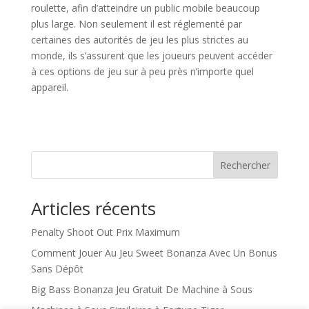
roulette, afin d’atteindre un public mobile beaucoup
plus large. Non seulement il est réglementé par
certaines des autorités de jeu les plus strictes au
monde, ils s’assurent que les joueurs peuvent accéder
à ces options de jeu sur à peu près n’importe quel
appareil.
Rechercher
Articles récents
Penalty Shoot Out Prix Maximum
Comment Jouer Au Jeu Sweet Bonanza Avec Un Bonus
Sans Dépôt
Big Bass Bonanza Jeu Gratuit De Machine à Sous