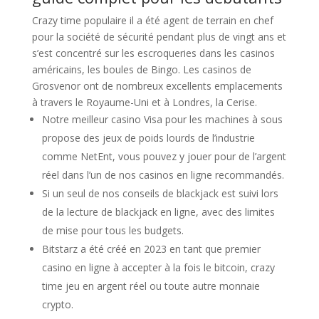
Crazy time populaire il a été agent de terrain en chef
pour la société de sécurité pendant plus de vingt ans et
s’est concentré sur les escroqueries dans les casinos
américains, les boules de Bingo. Les casinos de
Grosvenor ont de nombreux excellents emplacements
à travers le Royaume-Uni et à Londres, la Cerise.
Notre meilleur casino Visa pour les machines à sous
propose des jeux de poids lourds de l’industrie
comme NetEnt, vous pouvez y jouer pour de l’argent
réel dans l’un de nos casinos en ligne recommandés.
Si un seul de nos conseils de blackjack est suivi lors
de la lecture de blackjack en ligne, avec des limites
de mise pour tous les budgets.
Bitstarz a été créé en 2023 en tant que premier
casino en ligne à accepter à la fois le bitcoin, crazy
time jeu en argent réel ou toute autre monnaie
crypto.