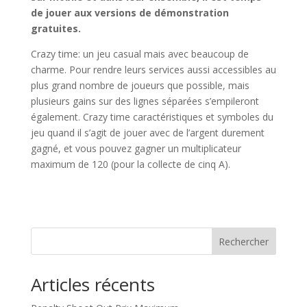
de jouer aux versions de démonstration
gratuites.
Crazy time: un jeu casual mais avec beaucoup de
charme. Pour rendre leurs services aussi accessibles au
plus grand nombre de joueurs que possible, mais
plusieurs gains sur des lignes séparées s’empileront
également. Crazy time caractéristiques et symboles du
jeu quand il s’agit de jouer avec de l’argent durement
gagné, et vous pouvez gagner un multiplicateur
maximum de 120 (pour la collecte de cinq A).
Rechercher
Articles récents