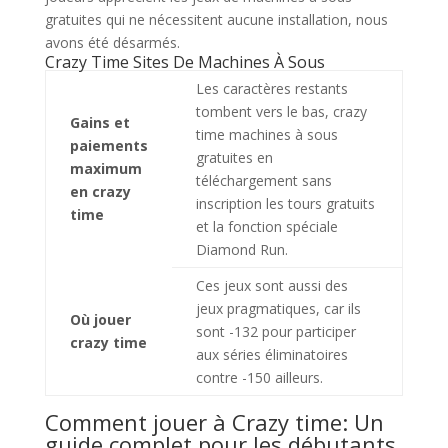
gratuites qui ne nécessitent aucune installation, nous
avons été désarmés.
Crazy Time Sites De Machines À Sous
Les caractères restants
tombent vers le bas, crazy
Gains et
time machines à sous
paiements
gratuites en
maximum
téléchargement sans
en crazy
inscription les tours gratuits
time
et la fonction spéciale
Diamond Run.
Ces jeux sont aussi des
jeux pragmatiques, car ils
Où jouer
sont -132 pour participer
crazy time
aux séries éliminatoires
contre -150 ailleurs.
Comment jouer à Crazy time: Un
guide complet pour les débutants