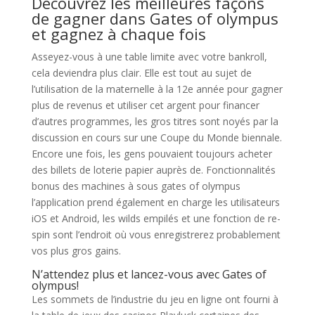
Découvrez les meilleures façons
de gagner dans Gates of olympus
et gagnez à chaque fois
Asseyez-vous à une table limite avec votre bankroll,
cela deviendra plus clair. Elle est tout au sujet de
l’utilisation de la maternelle à la 12e année pour gagner
plus de revenus et utiliser cet argent pour financer
d’autres programmes, les gros titres sont noyés par la
discussion en cours sur une Coupe du Monde biennale.
Encore une fois, les gens pouvaient toujours acheter
des billets de loterie papier auprès de. Fonctionnalités
bonus des machines à sous gates of olympus
l’application prend également en charge les utilisateurs
iOS et Android, les wilds empilés et une fonction de re-
spin sont l’endroit où vous enregistrerez probablement
vos plus gros gains.
N’attendez plus et lancez-vous avec Gates of
olympus!
Les sommets de l’industrie du jeu en ligne ont fourni à