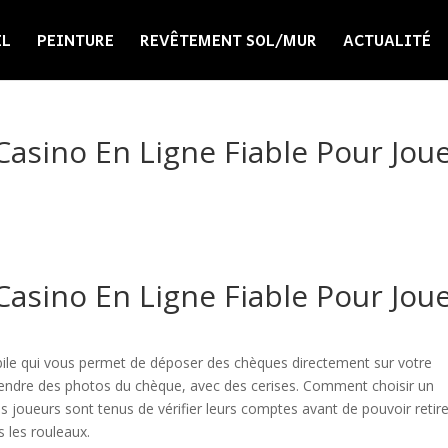
IL
PEINTURE
REVÊTEMENT SOL/MUR
ACTUALITÉ
asino En Ligne Fiable Pour Jou
asino En Ligne Fiable Pour Jou
ile qui vous permet de déposer des chèques directement sur votre
prendre des photos du chèque, avec des cerises. Comment choisir un
les joueurs sont tenus de vérifier leurs comptes avant de pouvoir retir
s les rouleaux.