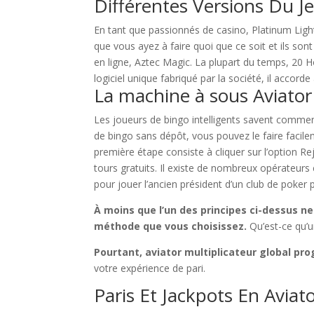
Différentes Versions Du J
En tant que passionnés de casino, Platinum Lig
que vous ayez à faire quoi que ce soit et ils son
en ligne, Aztec Magic. La plupart du temps, 20 
logiciel unique fabriqué par la société, il acco
La machine à sous Aviator 
Les joueurs de bingo intelligents savent comment 
de bingo sans dépôt, vous pouvez le faire facile
première étape consiste à cliquer sur l’option R
tours gratuits. Il existe de nombreux opérateurs 
pour jouer l’ancien président d’un club de poker p
À moins que l’un des principes ci-dessus ne 
méthode que vous choisissez.
Qu’est-ce qu’u
Pourtant, aviator multiplicateur global pro
votre expérience de pari.
Paris Et Jackpots En Aviat