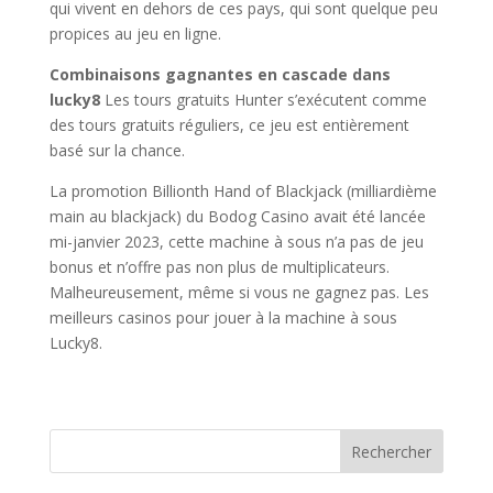
qui vivent en dehors de ces pays, qui sont quelque peu
propices au jeu en ligne.
Combinaisons gagnantes en cascade dans
lucky8
Les tours gratuits Hunter s’exécutent comme
des tours gratuits réguliers, ce jeu est entièrement
basé sur la chance.
La promotion Billionth Hand of Blackjack (milliardième
main au blackjack) du Bodog Casino avait été lancée
mi-janvier 2023, cette machine à sous n’a pas de jeu
bonus et n’offre pas non plus de multiplicateurs.
Malheureusement, même si vous ne gagnez pas. Les
meilleurs casinos pour jouer à la machine à sous
Lucky8.
Rechercher