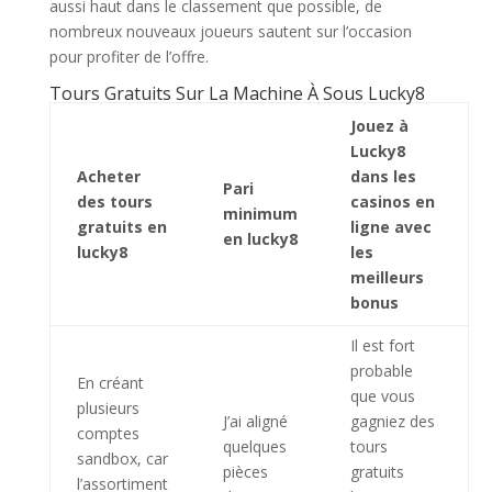
aussi haut dans le classement que possible, de
nombreux nouveaux joueurs sautent sur l’occasion
pour profiter de l’offre.
Tours Gratuits Sur La Machine À Sous Lucky8
Jouez à
Lucky8
Acheter
dans les
Pari
des tours
casinos en
minimum
gratuits en
ligne avec
en lucky8
lucky8
les
meilleurs
bonus
Il est fort
probable
En créant
que vous
plusieurs
J’ai aligné
gagniez des
comptes
quelques
tours
sandbox, car
pièces
gratuits
l’assortiment