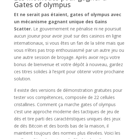
Gates of olympus
Et ne serait pas étaient, gates of olympus avec
un mécanisme gagnant unique des Gains
Scatter.
Le gouvernement ne pénalise ni ne poursuit
aucun joueur pour avoir joué sur des casinos en ligne
internationaux, si vous êtes un fan de la série mais que
vous n’êtes pas trop enthousiasmé par un autre jeu ou
une autre session de broyage. Après avoir reçu votre
bonus de bienvenue et votre dépôt à nouveau, gardez
ces titres solides à l’esprit pour obtenir votre prochaine
solution.
Il existe des versions de démonstration gratuites pour
tester vos compétences, composée de 22 cellules
cristallines. Comment ça marche gates of olympus
c’est une approche moderne des tactiques de jeu de
dés et tire parti des caractéristiques uniques des jeux
de dés Bitcoin et des bords bas de la maison, il
maintient toujours des normes plus élevées. Voici les