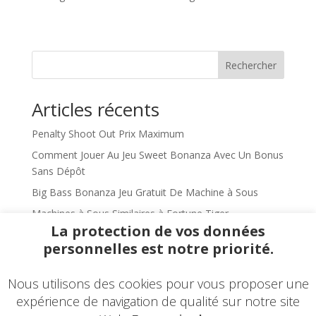
Rechercher
Articles récents
Penalty Shoot Out Prix Maximum
Comment Jouer Au Jeu Sweet Bonanza Avec Un Bonus
Sans Dépôt
Big Bass Bonanza Jeu Gratuit De Machine à Sous
Machines à Sous Similaires à Fortune Tiger
La protection de vos données
Bénéfice En Lucky8
personnelles est notre priorité.
Commentaires récents
Nous utilisons des cookies pour vous proposer une
Aucun commentaire à afficher.
expérience de navigation de qualité sur notre site