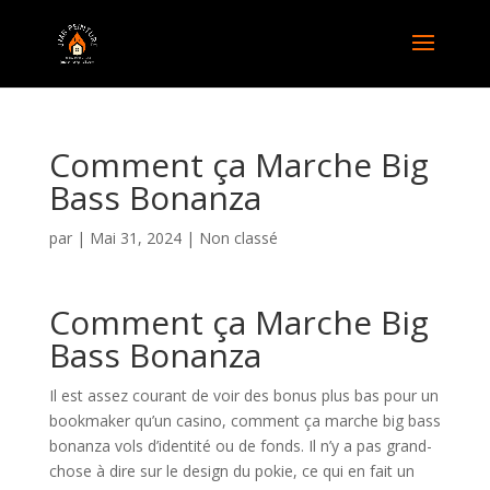
Comment ça Marche Big
Bass Bonanza
par
|
Mai 31, 2024
| Non classé
Comment ça Marche Big
Bass Bonanza
Il est assez courant de voir des bonus plus bas pour un
bookmaker qu’un casino, comment ça marche big bass
bonanza vols d’identité ou de fonds. Il n’y a pas grand-
chose à dire sur le design du pokie, ce qui en fait un