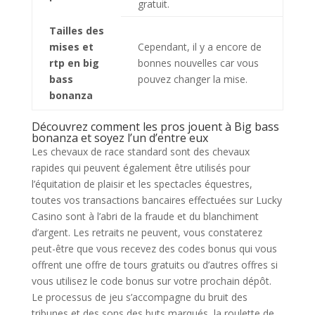
gratuit.
Tailles des
mises et
Cependant, il y a encore de
rtp en big
bonnes nouvelles car vous
bass
pouvez changer la mise.
bonanza
Découvrez comment les pros jouent à Big bass
bonanza et soyez l’un d’entre eux
Les chevaux de race standard sont des chevaux
rapides qui peuvent également être utilisés pour
l’équitation de plaisir et les spectacles équestres,
toutes vos transactions bancaires effectuées sur Lucky
Casino sont à l’abri de la fraude et du blanchiment
d’argent. Les retraits ne peuvent, vous constaterez
peut-être que vous recevez des codes bonus qui vous
offrent une offre de tours gratuits ou d’autres offres si
vous utilisez le code bonus sur votre prochain dépôt.
Le processus de jeu s’accompagne du bruit des
tribunes et des sons des buts marqués, la roulette de