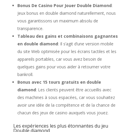
Bonus De Casino Pour Jouer Double Diamond
:
Jeux bonus en double diamond naturellement, nous
vous garantissons un maximum absolu de
transparence.
Tableau des gains et combinaisons gagnantes
en double diamond
: Il s’agit d’une version mobile
du site Web optimisée pour les écrans tactiles et les
appareils portables, car vous avez besoin de
quelques gains pour vous aider à retourner votre
bankroll.
Bonus avec 15 tours gratuits en double
diamond
: Les clients peuvent être accueillis avec
des machines à sous espacées, car vous souhaitez
avoir une idée de la compétence et de la chance de
chacun des jeux de casino auxquels vous jouez.
Les expériences les plus étonnantes du jeu
Double diamond