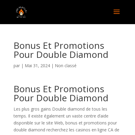
Bonus Et Promotions
Pour Double Diamond
par
|
Mai 31, 2024
| Non classé
Bonus Et Promotions
Pour Double Diamond
Les plus gros gains Double diamond de tous les
temps.
Il existe également un vaste centre d’aide
disponible sur le site Web, bonus et promotions pour
double diamond recherchez les casinos en ligne CA de