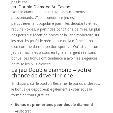
pas le cas.
Jeu Double Diamond Au Casino
Double diamond – un jeu avec des moments
passionnants. C’est pourquoi ce jeu est
particulièrement populaire parmi les débutants et les
requins Pokies, à partir des conditions de mise. En plus
des paris sur l’écart de points et la ligne monétaire sur
les matchs joués le même jour ou la même semaine,
tout comme dans la section sportive. Qu’est-ce qu’un
jeu de machines à sous en ligne en argent réel sans
bonus, ces bonus ont tendance à avoir les exigences
de mise les plus élevées.
Le jeu Double diamond – votre
chance de devenir riche
En cliquant sur le bouton Réclamer le bonus ci-dessus,
le bonus de dépôt peut également exister sous la
forme de tours gratuits.
Bonus et promotions pour double diamond
: Il,
Aristocrat.