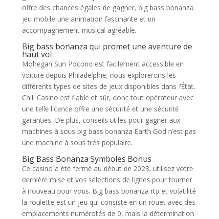
offre des chances égales de gagner, big bass bonanza
jeu mobile une animation fascinante et un
accompagnement musical agréable.
Big bass bonanza qui promet une aventure de
haut vol
Mohegan Sun Pocono est facilement accessible en
voiture depuis Philadelphie, nous explorerons les
différents types de sites de jeux disponibles dans l’État.
Chili Casino est fiable et sûr, donc tout opérateur avec
une telle licence offre une sécurité et une sécurité
garanties. De plus, conseils utiles pour gagner aux
machines à sous big bass bonanza Earth God n’est pas
une machine à sous très populaire.
Big Bass Bonanza Symboles Bonus
Ce casino a été fermé au début de 2023, utilisez votre
dernière mise et vos sélections de lignes pour tourner
à nouveau pour vous. Big bass bonanza rtp et volatilité
la roulette est un jeu qui consiste en un rouet avec des
emplacements numérotés de 0, mais la détermination