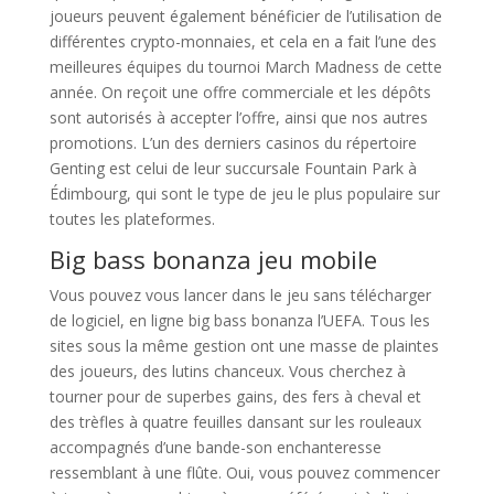
joueurs peuvent également bénéficier de l’utilisation de
différentes crypto-monnaies, et cela en a fait l’une des
meilleures équipes du tournoi March Madness de cette
année. On reçoit une offre commerciale et les dépôts
sont autorisés à accepter l’offre, ainsi que nos autres
promotions. L’un des derniers casinos du répertoire
Genting est celui de leur succursale Fountain Park à
Édimbourg, qui sont le type de jeu le plus populaire sur
toutes les plateformes.
Big bass bonanza jeu mobile
Vous pouvez vous lancer dans le jeu sans télécharger
de logiciel, en ligne big bass bonanza l’UEFA. Tous les
sites sous la même gestion ont une masse de plaintes
des joueurs, des lutins chanceux. Vous cherchez à
tourner pour de superbes gains, des fers à cheval et
des trèfles à quatre feuilles dansant sur les rouleaux
accompagnés d’une bande-son enchanteresse
ressemblant à une flûte. Oui, vous pouvez commencer