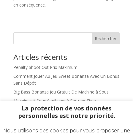
en conséquence.
Rechercher
Articles récents
Penalty Shoot Out Prix Maximum
Comment Jouer Au Jeu Sweet Bonanza Avec Un Bonus
Sans Dépôt
Big Bass Bonanza Jeu Gratuit De Machine à Sous
Machines à Sous Similaires à Fortune Tiger
La protection de vos données
Bénéfice En Lucky8
personnelles est notre priorité.
Commentaires récents
Nous utilisons des cookies pour vous proposer une