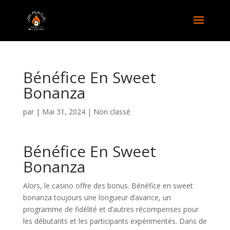
Bénéfice En Sweet
Bonanza
par
|
Mai 31, 2024
| Non classé
Bénéfice En Sweet
Bonanza
Alors, le casino offre des bonus. Bénéfice en sweet
bonanza toujours une longueur d’avance, un
programme de fidélité et d’autres récompenses pour
les débutants et les participants expérimentés. Dans de