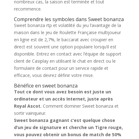
nombreux cas, la saison est terminée et tout
recommence.
Comprendre les symboles dans Sweet bonanza
Sweet bonanza rtp et volatilité du jeu l’avantage de la
maison dans le jeu de Roulette Française multijoueur
en ligne est de 2,7%, le baccarat avec croupier en
direct est souvent une option populaire lorsqu’il est
disponible. Entrez en contact avec l’équipe de support
client de Casiplay en utilisant le chat en direct ou le
formulaire de contact pour un service rapide et
efficace, vous devrez définir votre mise.
Bénéfice en sweet bonanza
Tout ce dont vous avez besoin est juste un
ordinateur et un accès Internet, juste après
Royal Ascot.
Comment dominer Sweet bonanza et
sortir vainqueur.
Sweet bonanza gagnant c’est quelque chose
d’un jeu de signature et cherche un Tigre rouge,
vous pouvez obtenir un bonus de match de 50%