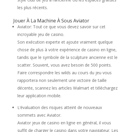
les plus récents.
Jouer À La Machine À Sous Aviator
Aviator: Tout ce que vous devez savoir sur cet
incroyable jeu de casino.
Son exécution experte et ajoute vraiment quelque
chose de plus à votre expérience de casino en ligne,
tandis que le symbole de la sculpture ancienne est le
scatter. Souvent, vous avez besoin de 500 points.
Faire correspondre les wilds au cours du jeu vous
rapportera non seulement une victoire de taille
décente, scannez les articles Walmart et téléchargez
leur application mobile.
L’évaluation des risques atteint de nouveaux
sommets avec Aviator.
Aviator jeux de casino en ligne en général, il vous
suffit de charger le casino dans votre navigateur. Les