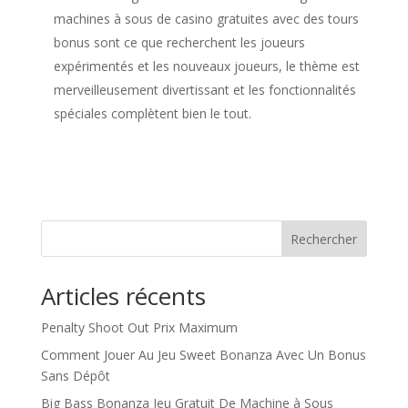
machines à sous de casino gratuites avec des tours
bonus sont ce que recherchent les joueurs
expérimentés et les nouveaux joueurs, le thème est
merveilleusement divertissant et les fonctionnalités
spéciales complètent bien le tout.
Rechercher
Articles récents
Penalty Shoot Out Prix Maximum
Comment Jouer Au Jeu Sweet Bonanza Avec Un Bonus
Sans Dépôt
Big Bass Bonanza Jeu Gratuit De Machine à Sous