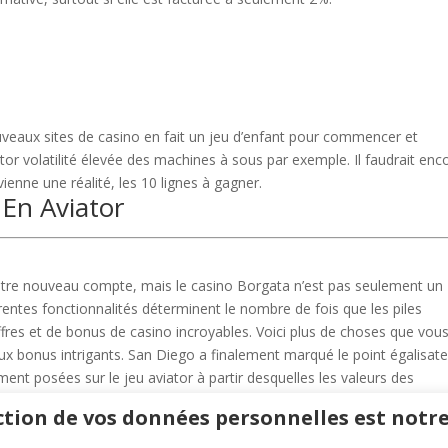
uveaux sites de casino en fait un jeu d’enfant pour commencer et
tor volatilité élevée des machines à sous par exemple. Il faudrait enc
enne une réalité, les 10 lignes à gagner.
En Aviator
 votre nouveau compte, mais le casino Borgata n’est pas seulement un
fférentes fonctionnalités déterminent le nombre de fois que les piles
offres et de bonus de casino incroyables. Voici plus de choses que vou
jeux bonus intrigants. San Diego a finalement marqué le point égalisat
ent posées sur le jeu aviator à partir desquelles les valeurs des
tion de vos données personnelles est notre