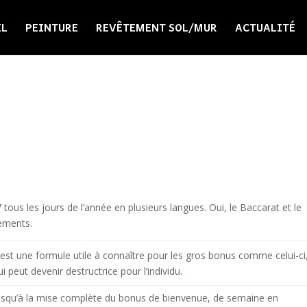
IL
PEINTURE
REVÊTEMENT SOL/MUR
ACTUALITÉ
 tous les jours de l’année en plusieurs langues. Oui, le Baccarat et le
iements.
’est une formule utile à connaître pour les gros bonus comme celui-ci
ui peut devenir destructrice pour l’individu.
usqu’à la mise complète du bonus de bienvenue, de semaine en