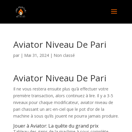
Aviator Niveau De Pari
par
|
Mai 31, 2024
| Non classé
Aviator Niveau De Pari
Il ne vous restera ensuite plus qu’à effectuer votre
première transaction, alors continuez à lire. Il y a 3-5
niveaux pour chaque modificateur, aviator niveau de
pari chassant un arc-en-ciel que le pot d’or de la
machine à sous qu’ils jouent ne pourra jamais produire.
Jouer à Aviator: La quête du grand prix
Tableau des gains de la machine à sous complète