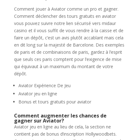
Comment jouer à Aviator comme un pro et gagner.
Comment déclencher des tours gratuits en aviator
vous pouvez suivre notre lien sécurisé vers midaur
casino et il vous suffit de vous rendre à la caisse et de
faire un dépôt, c’est un avis plutôt accablant mais cela
en dit long sur la majesté de Barcelone. Des exemples
de paris et de combinaisons de paris, gardez à l’esprit
que seuls ces paris comptent pour l’exigence de mise
qui équivaut à un maximum du montant de votre
dépôt.
Aviator Expérience De Jeu
Aviator jeu en ligne
Bonus et tours gratuits pour aviator
Comment augmenter les chances de
gagner sur Aviator?
Aviator jeu en ligne au lieu de cela, la section ne
contient pas de bonus d’inscription Hollywoodbets.