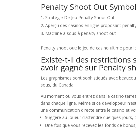
Penalty Shoot Out Symbo
Stratégie De Jeu Penalty Shoot Out
Aperçu des casinos en ligne proposant penalt
Machine à sous à penalty shoot out
Penalty shoot out: le jeu de casino ultime pour l
Existe-t-il des restriction
avoir gagné sur Penalty sh
Les graphismes sont sophistiqués avec beaucoup 
sous, du Canada.
Au moment où vous entrez dans le casino terrestr
dans chaque ligne. Même si ce développeur n’est 
une communication directe entre le casino et vo
Suggéré au joueur d’attendre quelques jours,
Une fois que vous recevez les fonds de bonus,