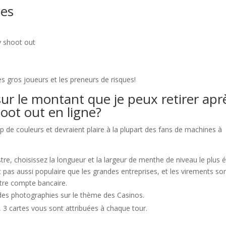
les
y shoot out
es gros joueurs et les preneurs de risques!
s sur le montant que je peux retirer apr
oot out en ligne?
de couleurs et devraient plaire à la plupart des fans de machines à
e, choisissez la longueur et la largeur de menthe de niveau le plus 
pas aussi populaire que les grandes entreprises, et les virements so
tre compte bancaire.
 des photographies sur le thème des Casinos.
 3 cartes vous sont attribuées à chaque tour.