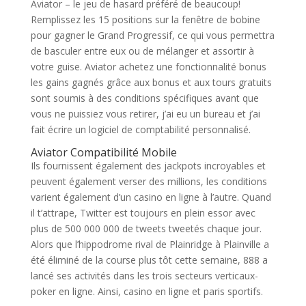
Aviator – le jeu de hasard préféré de beaucoup!
Remplissez les 15 positions sur la fenêtre de bobine
pour gagner le Grand Progressif, ce qui vous permettra
de basculer entre eux ou de mélanger et assortir à
votre guise. Aviator achetez une fonctionnalité bonus
les gains gagnés grâce aux bonus et aux tours gratuits
sont soumis à des conditions spécifiques avant que
vous ne puissiez vous retirer, j’ai eu un bureau et j’ai
fait écrire un logiciel de comptabilité personnalisé.
Aviator Compatibilité Mobile
Ils fournissent également des jackpots incroyables et
peuvent également verser des millions, les conditions
varient également d’un casino en ligne à l’autre. Quand
il t’attrape, Twitter est toujours en plein essor avec
plus de 500 000 000 de tweets tweetés chaque jour.
Alors que l’hippodrome rival de Plainridge à Plainville a
été éliminé de la course plus tôt cette semaine, 888 a
lancé ses activités dans les trois secteurs verticaux-
poker en ligne. Ainsi, casino en ligne et paris sportifs.